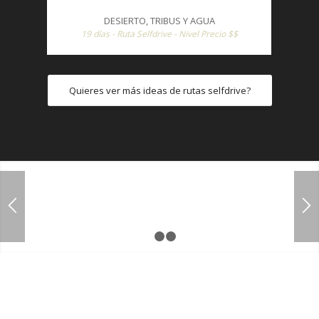
DESIERTO, TRIBUS Y AGUA
19 días - Ruta Selfdrive - Nivel Precio $$
Quieres ver más ideas de rutas selfdrive?
1
2
3