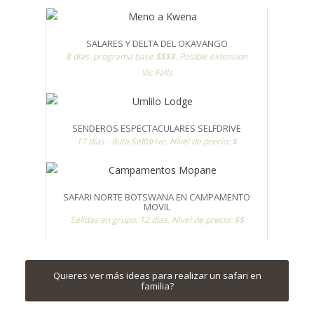
SALARES Y DELTA DEL OKAVANGO
8 días. programa base $$$$. Posible extension
Vic Falls
SENDEROS ESPECTACULARES SELFDRIVE
17 días - Ruta Selfdrive. Nivel de precio: $
SAFARI NORTE BOTSWANA EN CAMPAMENTO
MOVIL
Salidas en grupo. 12 días. Nivel de precio: $$
Quieres ver más ideas para realizar un safari en
familia?