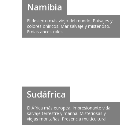
Namibia
El desierto más viejo del mundo. Paisajes y
colores oníricos. Mar salvaje y misterioso.
Etnias ancestrales
Sudáfrica
El África más europea. Impresionante vida
salvaje terrestre y marina. Misteriosas y
viejas montañas. Presencia multicultural