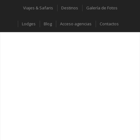
Viajes & Safaris
Destinos
Galería de Fotos
Lodges
Blog
Acceso agencias
Contactos