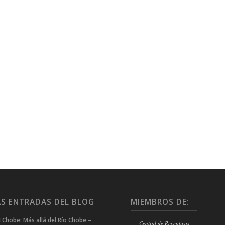
S ENTRADAS DEL BLOG
MIEMBROS DE:
 Chobe: Más allá del Río Chobe –
Central de Receptivos