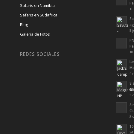
Pa
Safaris en Namibia
16
Safaris en Sudafrica
Sa
Blog
ag
8 j
Galería de Fotos
PN
Pa
10
REDES SOCIALES
La
Ma
4 
8 
Ma
3 
8 
Ci
8 
10
24