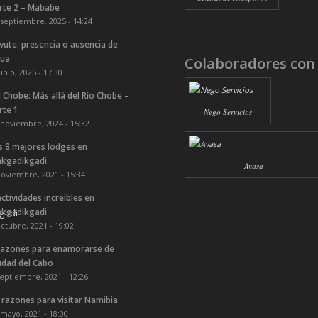
rte 2 – Mababe
 septiembre, 2025 - 14:24
vute: presencia o ausencia de
ua
Colaboradores con
unio, 2025 - 17:30
 Chobe: Más allá del Río Chobe –
rte 1
Nego Servicios
 noviembre, 2024 - 15:32
s 8 mejores lodges en
kgadikgadi
Avasa
noviembre, 2021 - 15:34
actividades increíbles en
kgadikgadi
octubre, 2021 - 19:02
razones para enamorarse de
udad del Cabo
septiembre, 2021 - 12:26
 razones para visitar Namibia
 mayo, 2021 - 18:00