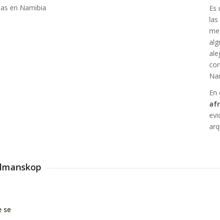
Es 
las
mez
alg
ale
con
Nam
En 
af
evi
arq
olmanskop
e se