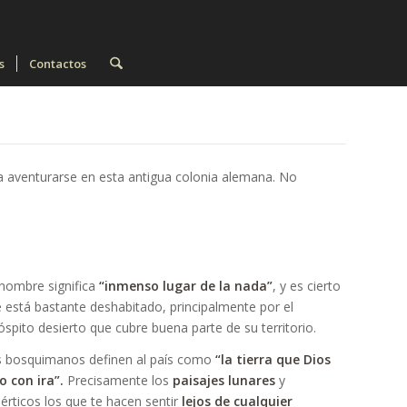
s
Contactos
ara aventurarse en esta antigua colonia alemana. No
nombre significa
“inmenso lugar de la nada”
, y es cierto
 está bastante deshabitado, principalmente por el
óspito desierto que cubre buena parte de su territorio.
 bosquimanos definen al país como
“la tierra que Dios
o con ira”.
Precisamente los
paisajes lunares
y
érticos los que te hacen sentir
lejos de cualquier