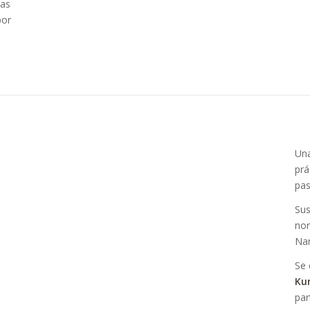
nas
por
Una
prá
pas
Sus
nor
Nam
Se 
Ku
par