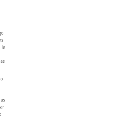
go
as
 la
las
lo
das
ar
e