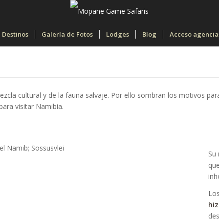
Destinos
Galería de Fotos
Lodges
Blog
Acceso agencia
mezcla cultural y de la fauna salvaje. Por ello sombran los motivos p
para visitar Namibia.
Su 
que
inh
Los
hiz
des