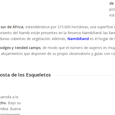
de
pos
est
sur de África
, extendiéndose por 215.000 hectáreas, una superfici
esierto del Namib están presentes en la Reserva NamibRand: las llan
 dunas cubiertas de vegetación. Además,
NamibRand
es el hogar de
lodges y tended camps
, de modo que el número de viajeros es muy
sten alojamientos que disponen de su propio observatorio y guías con
Costa de los Esqueletos
arrolla a lo
cho.
Bajo su
amibia. Buena
 simplemente