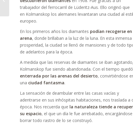
descubrieron diamantes
en 1908. Fue gracias a un
debes saber
trabajador del ferrocarril de Lüderitz-Aus. Ello originó que
en Kolmanskop los alemanes levantaran una ciudad al esti
europeo.
En los primeros años los diamantes
podían recogerse en 
arena
, donde brillaban a la luz de la luna. En esta inmensa
prosperidad, la ciudad se llenó de mansiones y de todo tip
de adelantos para la época.
A medida que las reservas de diamantes se iban agotando
Kolmanskop fue siendo abandonada. Con el tiempo quedó
enterrada por las arenas del desierto
, convirtiéndose e
una
ciudad fantasma
.
La sensación de deambular entre las casas vacías y
adentrarse en sus inhóspitas habitaciones, nos traslada a 
época. Nos recuerda que
la naturaleza tiende a recupe
su espacio
, el que un día le fue arrebatado, encargándose
borrar todo rastro de lo se construyó.