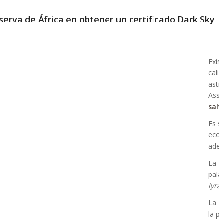
eserva de África en obtener un certificado Dark Sky
Exi
cal
ast
Ass
sal
Es 
eco
ade
La 
pal
lyr
La
la 