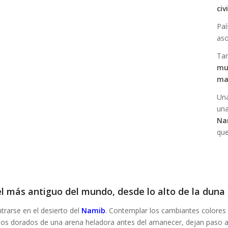
civ
Paí
aso
Tam
mu
ma
Una
una
Na
que
el más antiguo del mundo, desde lo alto de la duna
trarse en el desierto del
Namib
. Contemplar los cambiantes colores 
tonos dorados de una arena heladora antes del amanecer, dejan paso a