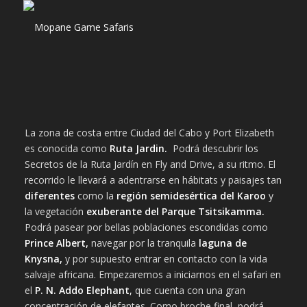
La zona de costa entre Ciudad del Cabo y Port Elizabeth
es conocida como
Ruta Jardin.
Podrá descubrir los
Secretos de la Ruta Jardín en Fly and Drive, a su ritmo. El
recorrido le llevará a adentrarse en hábitats y paisajes tan
diferentes
como la
región semidesértica del Karoo
y
la vegetación
exuberante del
Parque Tsitsikamma.
Podrá pasear por bellas poblaciones escondidas como
Prince Albert,
navegar por la tranquila
laguna de
Knysna,
y por supuesto entrar en contacto con la vida
salvaje africana. Empezaremos a iniciarnos en el safari en
el
P. N. Addo Elephant
,
que cuenta con una gran
concentración de elefantes. Como broche final, podrá