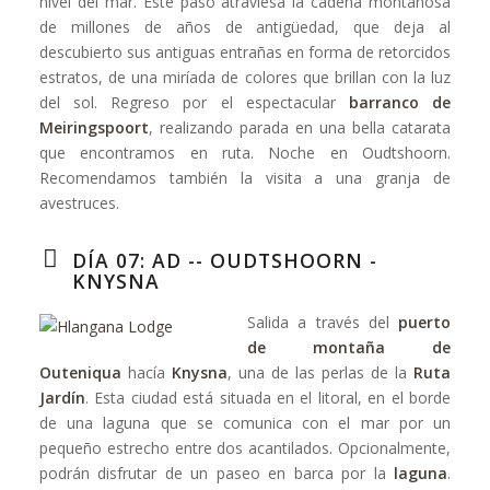
nivel del mar. Este paso atraviesa la cadena montañosa
de millones de años de antigüedad, que deja al
descubierto sus antiguas entrañas en forma de retorcidos
estratos, de una miríada de colores que brillan con la luz
del sol. Regreso por el espectacular
barranco de
Meiringspoort
, realizando parada en una bella catarata
que encontramos en ruta. Noche en Oudtshoorn.
Recomendamos también la visita a una granja de
avestruces.
DÍA 07: AD -- OUDTSHOORN -
KNYSNA
Salida a través del
puerto
de montaña de
Outeniqua
hacía
Knysna
, una de las perlas de la
Ruta
Jardín
. Esta ciudad está situada en el litoral, en el borde
de una laguna que se comunica con el mar por un
pequeño estrecho entre dos acantilados. Opcionalmente,
podrán disfrutar de un paseo en barca por la
laguna
.