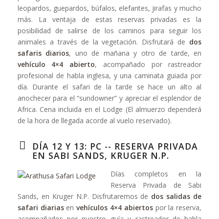
leopardos, guepardos, búfalos, elefantes, jirafas y mucho
más. La ventaja de estas reservas privadas es la
posibilidad de salirse de los caminos para seguir los
animales a través de la vegetación. Disfrutará de
dos
safaris diarios
, uno de mañana y otro de tarde, en
vehículo 4×4 abierto
, acompañado por rastreador
profesional de habla inglesa, y una caminata guiada por
día. Durante el safari de la tarde se hace un alto al
anochecer para el “sundowner” y apreciar el esplendor de
Africa. Cena incluida en el Lodge (El almuerzo dependerá
de la hora de llegada acorde al vuelo reservado).
DÍA 12 Y 13: PC -- RESERVA PRIVADA
EN SABI SANDS, KRUGER N.P.
Días completos en la
Reserva Privada de Sabi
Sands, en Kruger N.P. Disfrutaremos de
dos salidas de
safari diarias
en
vehículos 4×4 abiertos
por la reserva,
acompañados por nuestro guía y rastreador de habla