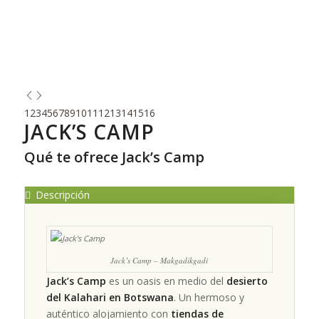
1
2
3
4
5
6
7
8
9
10
11
12
13
14
15
16
JACK’S CAMP
Qué te ofrece Jack’s Camp
Descripción
Jack’s Camp – Makgadikgadi
Jack’s Camp
es un oasis en medio del
desierto
del Kalahari en Botswana
. Un hermoso y
auténtico alojamiento con
tiendas de