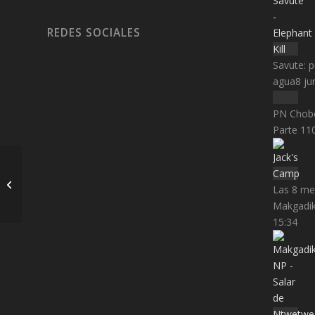
REDES SOCIALES
Savute: p
agua
8 ju
PN Chobe
Parte 1
1
Namibia: Desierto del
Las 8 me
Namib & Solitaire
Makgadik
15:34