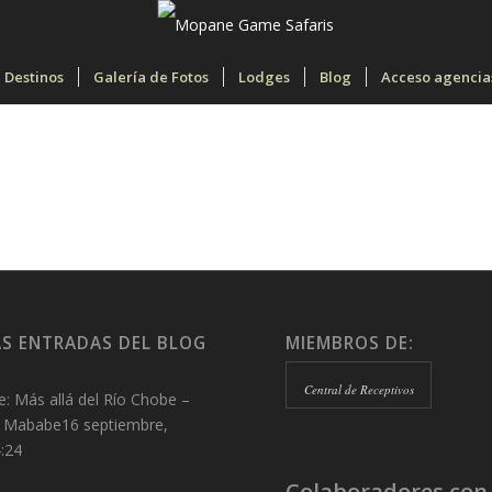
Destinos
Galería de Fotos
Lodges
Blog
Acceso agencia
S ENTRADAS DEL BLOG
MIEMBROS DE:
Central de Receptivos
: Más allá del Río Chobe –
– Mababe
16 septiembre,
:24
Colaboradores con