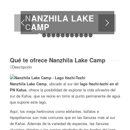
NANZHILA LAKE
CAMP
1
2
3
4
5
6
7
8
9
10
11
12
Qué te ofrece Nanzhila Lake Camp
Descripción
Nanzhila Lake Camp
, ubicado al sur del
lago Itezhi-tezhi en el
PN Kafue
, ofrece la posibilidad de explorar la vida silvestre del
sur de Kafue, que se reúne en torno al punto permanente de agua
que supone este lago.
Aquí, los mega herbívoros como elefantes, búfalos e
hipopótamos son más comunes que en las llanuras más al sur
de Kafue. Además de la variedad de especies, las llanuras
aluviales abiertas y las costas alrededor de los bordes del lago