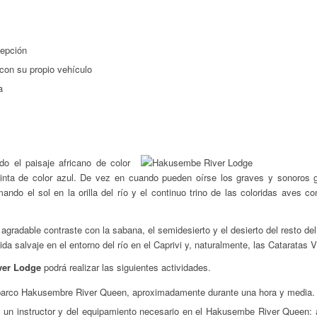
cepción
 con su propio vehículo
a
o el paisaje africano de color
cinta de color azul. De vez en cuando pueden oírse los graves y sonoros 
ando el sol en la orilla del río y el continuo trino de las coloridas aves c
agradable contraste con la sabana, el semidesierto y el desierto del resto del
ida salvaje en el entorno del río en el Caprivi y, naturalmente, las Cataratas Vi
ver Lodge
podrá realizar las siguientes actividades.
 barco Hakusembre River Queen, aproximadamente durante una hora y media.
un instructor y del equipamiento necesario en el Hakusembe River Queen: 