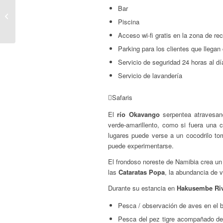
Bar
Etosha Safari Camp
Piscina
Acceso wi-fi gratis en la zona de re
Parking para los clientes que llegan
Servicio de seguridad 24 horas al dí
Servicio de lavandería
Safaris
El
río Okavango
serpentea atravesand
verde-amarillento, como si fuera una 
lugares puede verse a un cocodrilo tom
puede experimentarse.
El frondoso noreste de Namibia crea un 
las
Cataratas Popa
, la abundancia de v
Durante su estancia en
Hakusembe Ri
Pesca / observación de aves en el
Pesca del pez tigre acompañado de 