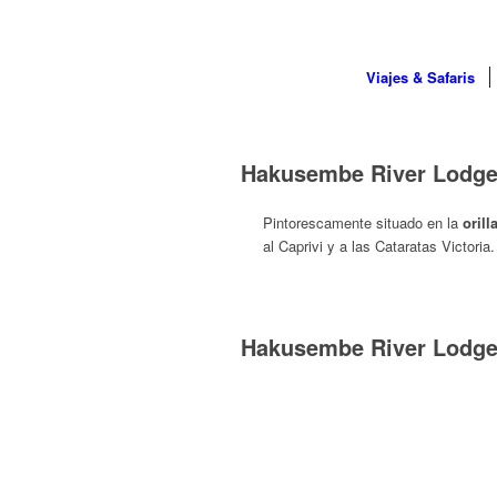
Viajes & Safaris
Hakusembe River Lodg
Pintorescamente situado en la
orill
al Caprivi y a las Cataratas Victoria.
HAKUSEMBE
Hakusembe River Lodge 