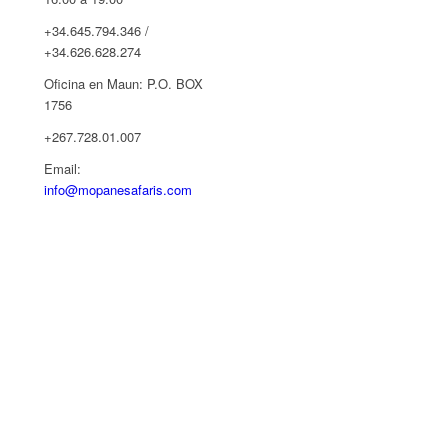
+34.645.794.346 /
+34.626.628.274
Oficina en Maun: P.O. BOX
1756
+267.728.01.007
Email:
info@mopanesafaris.com