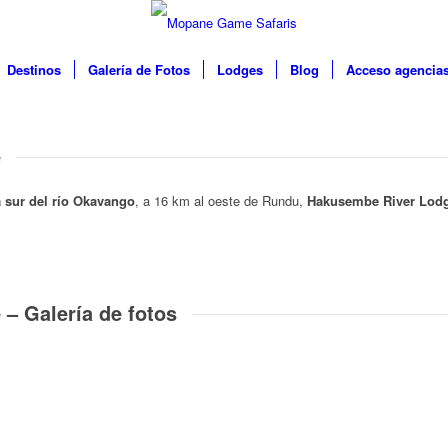
Destinos
Galería de Fotos
Lodges
Blog
Acceso agencia
e
a sur del río Okavango
, a 16 km al oeste de Rundu,
Hakusembe River Lod
 RIVER LODGE
– Galería de fotos