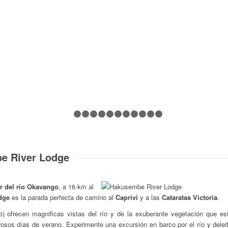
1
2
3
4
5
6
7
8
9
10
11
12
e River Lodge
ur del río Okavango
, a 16 km al
dge
es la parada perfecta de camino al
Caprivi
y a las
Cataratas Victoria
.
o) ofrecen magnificas vistas del río y de la exuberante vegetación que es
urosos días de verano. Experimente una excursión en barco por el río y dele