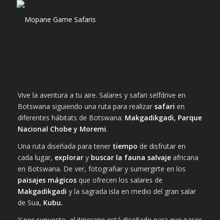
Vive la aventura a tu aire. Salares y safari selfdrive en
Botswana siguiendo una ruta para realizar
safari
en
diferentes hábitats de Botswana:
Makgadikgadi, Parque
Nacional Chobe y Moremi
.
Una ruta diseñada para tener
tiempo
de disfrutar en
cada lugar,
explorar
y
buscar la fauna salvaje
africana
en Botswana. De ver, fotografiar y sumergirte en los
paisajes mágicos
que ofrecen los salares de
Makgadikgadi
y la sagrada isla en medio del gran salar
de Sua,
Kubu.
Y por supuesto, el itinerario está diseñado para que pases