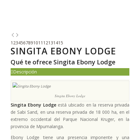
1
2
3
4
5
6
7
8
9
10
11
12
13
14
15
SINGITA EBONY LODGE
Qué te ofrece Singita Ebony Lodge
Descripción
Singita Ebony Lodge
Singita Ebony Lodge
está ubicado en la reserva privada
de Sabi Sand, en una reserva privada de 18 000 ha, en el
extremo occidental del Parque Nacional Kruger, en la
provincia de Mpumalanga.
Ebony Lodge tiene una presencia imponente y una