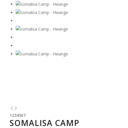
1
2
3
4
5
6
7
SOMALISA CAMP