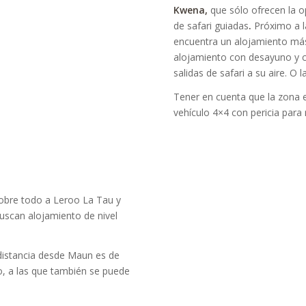
Kwena,
que sólo ofrecen la o
de safari guiadas
.
Próximo a l
encuentra un alojamiento más
alojamiento con desayuno y cen
salidas de safari a su aire. O l
Tener en cuenta que la zona 
vehículo 4×4 con pericia par
sobre todo a Leroo La Tau y
uscan alojamiento de nivel
 distancia desde Maun es de
o, a las que también se puede