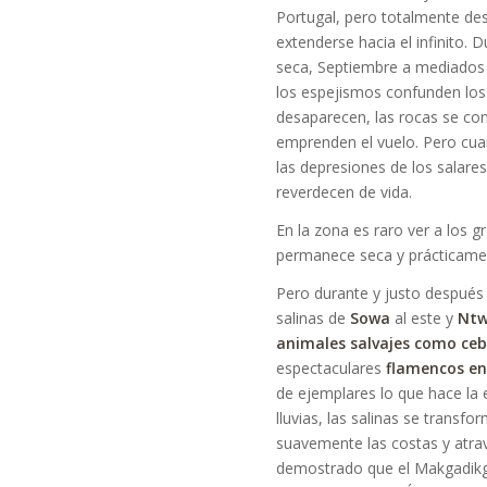
Portugal, pero totalmente de
extenderse hacia el infinito. 
seca, Septiembre a mediados 
los espejismos confunden los 
desaparecen, las rocas se con
emprenden el vuelo. Pero cuan
las depresiones de los salare
reverdecen de vida.
En la zona es raro ver a los 
permanece seca y prácticamen
Pero durante y justo después 
salinas de
Sowa
al este y
Ntw
animales salvajes como ceb
espectaculares
flamencos e
de ejemplares lo que hace la
lluvias, las salinas se transf
suavemente las costas y atrav
demostrado que el Makgadikga