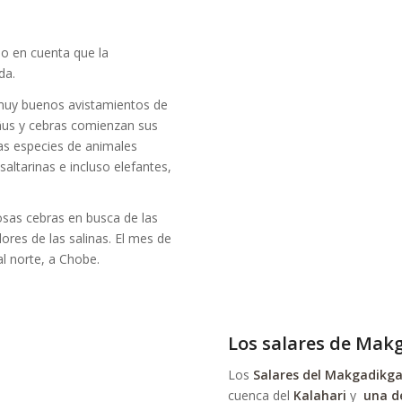
do en cuenta que la
da.
 muy buenos avistamientos de
ñus y cebras comienzan sus
ras especies de animales
altarinas e incluso elefantes,
osas cebras en busca de las
dores de las salinas. El mes de
l norte, a Chobe.
Los salares de Mak
Los
Salares del Makgadikga
cuenca del
Kalahari
y
una d