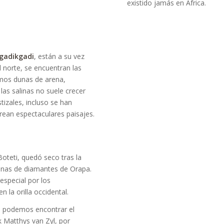
existido jamás en África.
gadikgadi
, están a su vez
 norte, se encuentran las
amos dunas de arena,
 las salinas no suele crecer
tizales, incluso se han
rean espectaculares paisajes.
oteti, quedó seco tras la
minas de diamantes de Orapa.
especial por los
 la orilla occidental.
, podemos encontrar el
k Matthys van Zyl, por