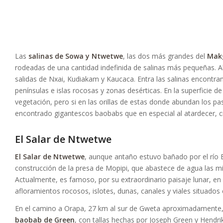
Las
salinas de Sowa y Ntwetwe
, las dos más grandes del
Mak
rodeadas de una cantidad indefinida de salinas más pequeñas. Al
salidas de Nxai, Kudiakam y Kaucaca. Entra las salinas encontr
penínsulas e islas rocosas y zonas desérticas. En la superficie de
vegetación, pero si en las orillas de estas donde abundan los pas
encontrado gigantescos baobabs que en especial al atardecer, c
El Salar de Ntwetwe
El Salar de Ntwetwe
, aunque antaño estuvo bañado por el río B
construcción de la presa de Mopipi, que abastece de agua las 
Actualmente, es famoso, por su extraordinario paisaje lunar, en 
afloramientos rocosos, islotes, dunas, canales y viales situados en
En el camino a Orapa, 27 km al sur de Gweta aproximadamente
baobab de Green
, con tallas hechas por Joseph Green y Hendri