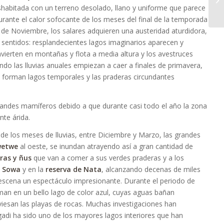
shabitada con un terreno desolado, llano y uniforme que parece
Durante el calor sofocante de los meses del final de la temporada
de Noviembre, los salares adquieren una austeridad aturdidora,
sentidos: resplandecientes lagos imaginarios aparecen y
vierten en montañas y flota a media altura y los avestruces
do las lluvias anuales empiezan a caer a finales de primavera,
s forman lagos temporales y las praderas circundantes
grandes mamíferos debido a que durante casi todo el año la zona
te árida.
de los meses de lluvias, entre Diciembre y Marzo, las grandes
etwe
al oeste, se inundan atrayendo así a gran cantidad de
ras y ñus
que van a comer a sus verdes praderas y a los
n Sowa
y en la
reserva de Nata
, alcanzando decenas de miles
 escena un espectáculo impresionante. Durante el periodo de
orman en un bello lago de color azul, cuyas aguas bañan
iesan las playas de rocas. Muchas investigaciones han
di ha sido uno de los mayores lagos interiores que han