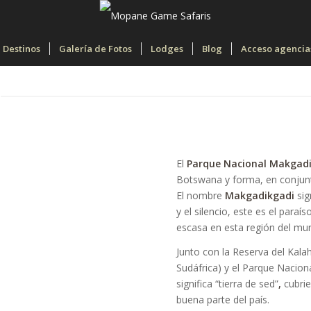
Destinos
Galería de Fotos
Lodges
Blog
Acceso agencia
El
Parque Nacional Makgad
Botswana y forma, en conjunto
El nombre
Makgadikgadi
sign
y el silencio, este es el para
escasa en esta región del mu
Junto con la Reserva del Kalah
Sudáfrica) y el Parque Nacion
significa “tierra de sed”
,
cubri
buena parte del país.