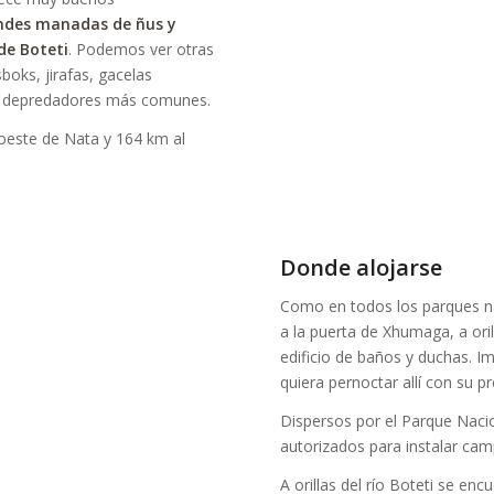
andes manadas de ñus y
de Boteti
. Podemos ver otras
oks, jirafas, gacelas
us depredadores más comunes.
oeste de Nata y 164 km al
Donde alojarse
Como en todos los parques n
a la puerta de Xhumaga, a oril
edificio de baños y duchas. Im
quiera pernoctar allí con su pr
Dispersos por el Parque Naci
autorizados para instalar cam
A orillas del río Boteti se en