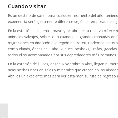
Cuando visitar
Es un destino de safari para cualquier momento del año, tenien
experiencia será ligeramente diferente según la temporada elegi
En la estación seca, entre mayo y octubre, esta reserva ofrece
animales salvajes, sobre todo cuando las grandes manadas de 
migraciones en dirección a la región de Boteti. Podemos ver ot
como elands, órices del Cabo, kudúes, bosboks, jirafas, gacelas s
todos ellos acompañados por sus depredadores más comunes.
En la estación de lluvias, desde Noviembre a Abril, llegan numer
ricas hierbas ricas en sales y minerales que crecen en los alrede
Abril es un excelente mes para ver esta men su ruta de regreso a
Khwai Bush Camp