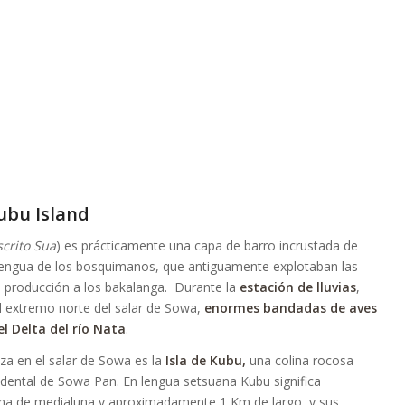
Kubu Island
crito Sua
) es prácticamente una capa de barro incrustada de
la lengua de los bosquimanos, que antiguamente explotaban las
la producción a los bakalanga. Durante la
estación de lluvias
,
el extremo norte del salar de Sowa,
enormes bandadas de aves
l Delta del río Nata
.
za en el salar de Sowa es la
Isla de Kubu
,
una colina rocosa
idental de Sowa Pan. En lengua setsuana Kubu significa
rma de medialuna y aproximadamente 1 Km de largo, y sus