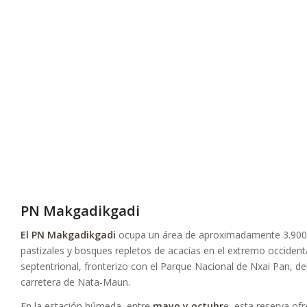
PN Makgadikgadi
El PN Makgadikgadi
ocupa un área de aproximadamente 3.900
pastizales y bosques repletos de acacias en el extremo occidenta
septentrional, fronterizo con el Parque Nacional de Nxai Pan, del
carretera de Nata-Maun.
En la estación húmeda, entre
mayo y octubr
e, esta reserva o