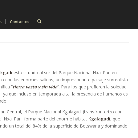
s
Contactos
ikgadi
está situado al sur del Parque Nacional Nxai Pan en
 con las enormes salinas, un impresionante paisaje surrealista.
ifica “
tierra vasta y sin vida
“. Para los que prefieren la soledad
íso, ya que incluso en temporada alta, la presencia de humanos es
ndo.
ari Central, el Parque Nacional Kgalagadi (transfronterizo con
al Nxai Pan, forma parte del enorme hábitat
Kgalagadi
, que
endo un total del 84% de la superficie de Botswana y dominando