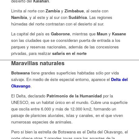
desierto del
Kalahari
.
Limita al norte con
Zambia
y
Zimbabue
, al oeste con
Namibia
, y al este y al sur con
Sudáfrica
. Las regiones
húmedas del norte contrastan con el desierto al sur.
La capital del país es
Gaborone
, mientras que
Maun
y
Kasane
son las ciudades que se coonsideran puerta de entrada a los
parques y reservas nacionales, además de las concesiones
privadas, para realizar
safaris en el norte
Maravillas naturales
Botswana
tiene grandes superficies habitadas sólo por vida
salvaje. En medio de éste especial entorno, aparece el
Delta del
Okavango
.
El Delta, declarado
Patrimonio de la Humanidad
por la
UNESCO, es un habitat único en el mundo. Cubre una superficie
que oscila entre 6.000 y más de 12.000 km2, formando un
paisaje de planicies aluviales, islas y canales, en el que viven
numerosas especies de animales.
Pero si bien la estrella de Botswana es el Delta del Okavango, el
norte ofrece otras 2 grandes joyas para los amantes de la