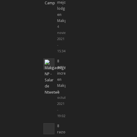
mejores
lodges
en
Makgadikgadi
4
noviembre,
2021
-
15:34
8
actividades
increíbles
en
Makgadikgadi
3
octubre,
2021
-
19:02
8
razones