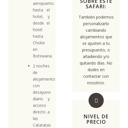
SOBRE ESTE
aeropuerto
SAFARI:
hasta el
hotel, y
También podemos
desde el
personalizarlo
hotel
cambiando
hasta
alojamientos que
Chobe
se ajusten a tu
en
presupuesto, o
Botswana.
añadiendo y/o
quitando días. No
2 noches
dudes en
de
contactar con
alojamiento
nosotros.
con
desayuno
diario y
acceso
directo a
NIVEL DE
las
PRECIO
Cataratas