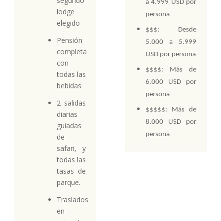
segundo
a 4.999 USD por
lodge
persona
elegido
$$$: Desde
Pensión
5.000 a 5.999
completa
USD por persona
con
$$$$: Más de
todas las
6.000 USD por
bebidas
persona
2 salidas
$$$$$: Más de
diarias
8.000 USD por
guiadas
persona
de
safari, y
todas las
tasas de
parque.
Traslados
en