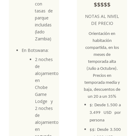
con
$$$$$
tasas de
NOTAS AL NIVEL
parque
DE PRECIO
incluidas
(lado
Orientación en
Zambia)
habitación
compartida, en los
En Botswana:
meses de
2 noches
temporada alta
de
(Julio a Octubre).
alojamiento
Precios en
en
temporada media y
Chobe
baja, descuentos de
Game
un 20 a un 35%
Lodge y
$: Desde 1.500 a
2 noches
3.499 USD por
de
persona
alojamiento
en
$$: Desde 3.500