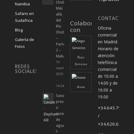
Chobe:
Namibia
Más
Safaris en
allá
CONTACTA
Sudafrica
del
Colaboradores
Río
Oficina
con
Blog
Chobe
comercial
–
Galería de
en Madrid.
Parte
Fotos
Horario de
2 –
atención
Mababe
Nego
telefónica
16
Servicios
REDES
septiembre,
comercial
SOCIALES
2025
de 10.00 a
-
14.00 y de
14:24
Avasa
16.00 a
Savute:
19.00
presencia
+34.645.794.346
o
ausencia
/
de
+34.626.628.274
agua
8