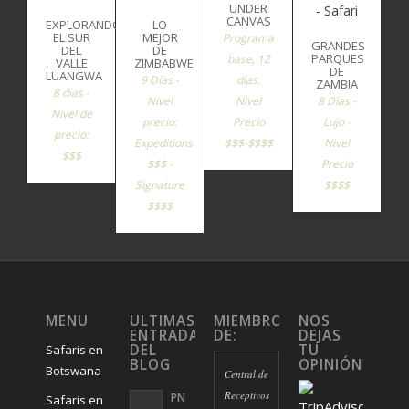
UNDER
CANVAS
EXPLORANDO
LO
EL SUR
MEJOR
Programa
GRANDES
DEL
DE
PARQUES
base, 12
VALLE
ZIMBABWE
DE
LUANGWA
9 Días -
días.
ZAMBIA
8 días -
Nivel
Nivel
8 Días -
Nivel de
precio:
Precio
Lujo -
precio:
Expeditions
$$$-$$$$
Nivel
$$$
$$$ -
Precio
Signature
$$$$
$$$$
MENU
ULTIMAS
MIEMBROS
NOS
ENTRADAS
DE:
DEJAS
DEL
TU
Safaris en
BLOG
OPINIÓN?
Botswana
Central de
Receptivos
PN
Safaris en